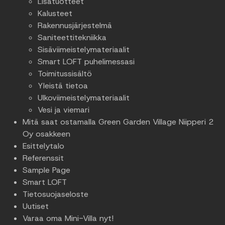
Lisätuotteet
Kalusteet
Rakennusjärjestelmä
Saniteettitekniikka
Sisäviimeistelymateriaalit
Smart LOFT puhelimessasi
Toimitussisältö
Yleistä tietoa
Ulkoviimeistelymateriaalit
Vesi ja viemari
Mitä saat ostamalla Green Garden Village Niipperi 2
Oy osakkeen
Esittelytalo
Referenssit
Sample Page
Smart LOFT
Tietosuojaseloste
Uutiset
Varaa oma Mini-Villa nyt!