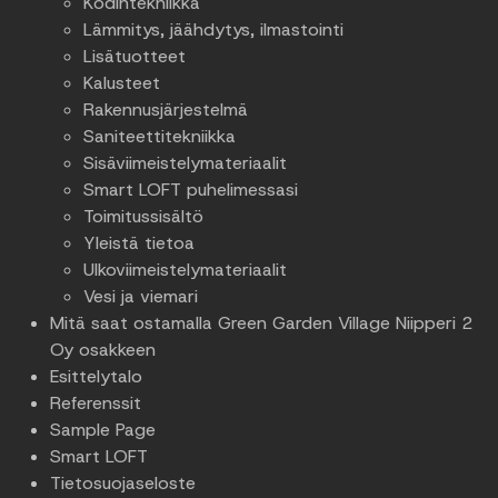
Kodintekniikka
Lämmitys, jäähdytys, ilmastointi
Lisätuotteet
Kalusteet
Rakennusjärjestelmä
Saniteettitekniikka
Sisäviimeistelymateriaalit
Smart LOFT puhelimessasi
Toimitussisältö
Yleistä tietoa
Ulkoviimeistelymateriaalit
Vesi ja viemari
Mitä saat ostamalla Green Garden Village Niipperi 2
Oy osakkeen
Esittelytalo
Referenssit
Sample Page
Smart LOFT
Tietosuojaseloste