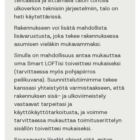
tehtaassa ja liittämällä talon tontilla
ulkoverkon teknisiin järjestelmiin, talo on
heti käytettävissä.
Rakennukseen voi lisätä mahdollista
lisävarustusta, joka tekee rakennuksessa
asumisen vieläkin mukavammaksi.
Sinulla on mahdollisuus antaa mukauttaa
oma Smart LOFTisi toiveittesi mukaiseksi
(tarvittaessa myös pohjapiirros
peilikuvana). Suunnittelutiimimme tekee
kanssasi yhteistyötä varmistaakseen, että
rakennuksen sisä- ja ulkoviimeistely
vastaavat tarpeitasi ja
käyttökäyttötarkoitusta, ja voimme
tarvittaessa mukauttaa toimituserittelyn
sisällön toiveittesi mukaiseksi.
Seuraavasta löydät ohjeet siitä, miten